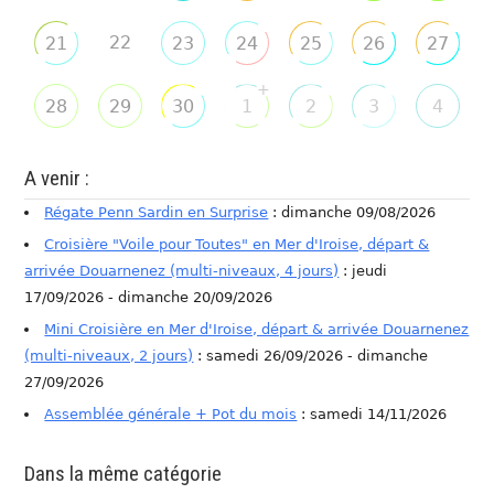
22
21
23
24
25
26
27
+
28
29
30
1
2
3
4
A venir :
Régate Penn Sardin en Surprise
: dimanche 09/08/2026
Croisière "Voile pour Toutes" en Mer d'Iroise, départ &
arrivée Douarnenez (multi-niveaux, 4 jours)
: jeudi
17/09/2026 - dimanche 20/09/2026
Mini Croisière en Mer d'Iroise, départ & arrivée Douarnenez
(multi-niveaux, 2 jours)
: samedi 26/09/2026 - dimanche
27/09/2026
Assemblée générale + Pot du mois
: samedi 14/11/2026
Dans la même catégorie