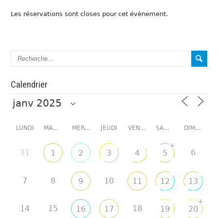
Les réservations sont closes pour cet évènement.
Calendrier
LUNDI
MARDI
MERCREDI
JEUDI
VENDREDI
SAMEDI
DIMANCHE
+
31
6
1
2
3
4
5
7
8
10
9
11
12
13
+
14
15
18
16
17
19
20