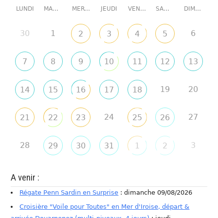
LUNDI
MARDI
MERCREDI
JEUDI
VENDREDI
SAMEDI
DIMANCHE
30
1
6
2
3
4
5
7
8
9
10
11
12
13
19
20
14
15
16
17
18
24
27
21
22
23
25
26
28
3
29
30
31
1
2
A venir :
Régate Penn Sardin en Surprise
: dimanche 09/08/2026
Croisière "Voile pour Toutes" en Mer d'Iroise, départ &