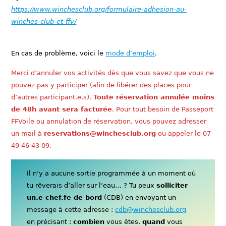
https://www.winchesclub.org/formulaire-adhesion-au-
winches-club-et-ffv/
En cas de problème, voici le
mode d’emploi
.
Merci d’annuler vos activités dès que vous savez que vous ne
pouvez pas y participer (afin de libérer des places pour
d’autres participant.e.s).
Toute réservation annulée moins
de 48h avant sera facturée
. Pour tout besoin de Passeport
FFVoile ou annulation de réservation, vous pouvez adresser
un mail à
reservations@winchesclub.org
ou appeler le 07
49 46 43 09.
Il n’y a aucune sortie programmée à un moment où
tu rêverais d’aller sur l’eau… ? Tu peux
solliciter
un.e chef.fe de bord
(CDB) en envoyant un
message à cette adresse :
cdb@winchesclub.org
en précisant :
combien
vous êtes,
quand
vous