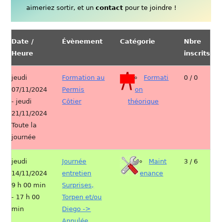
aimeriez sortir, et un
contact
pour te joindre !
Date /
Évènement
Catégorie
Nbre
Heure
inscrits
jeudi
Formation au
Formati
0 / 0
07/11/2024
Permis
on
- jeudi
Côtier
théorique
21/11/2024
Toute la
journée
jeudi
Journée
Maint
3 / 6
14/11/2024
entretien
enance
9 h 00 min
Surprises,
- 17 h 00
Torpen et/ou
min
Diego ->
Annulée