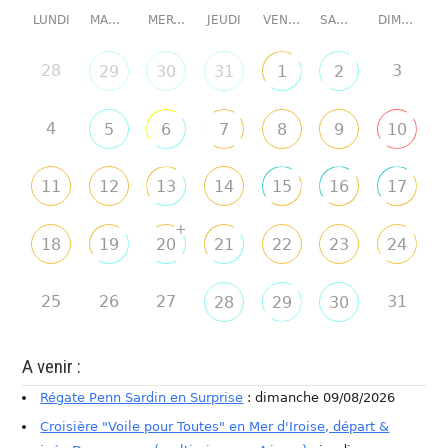
LUNDI
MARDI
MERCREDI
JEUDI
VENDREDI
SAMEDI
DIMANCHE
28
3
29
30
31
1
2
4
5
6
7
8
9
10
11
12
13
14
15
16
17
+
18
19
20
21
22
23
24
25
26
27
31
28
29
30
A venir :
Régate Penn Sardin en Surprise
: dimanche 09/08/2026
Croisière "Voile pour Toutes" en Mer d'Iroise, départ &