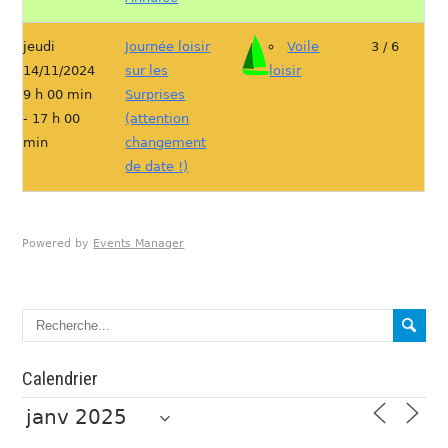
jeudi
Journée loisir
Voile
3 / 6
14/11/2024
sur les
loisir
9 h 00 min
Surprises
- 17 h 00
(attention
min
changement
de date !)
Powered by
Events Manager
Calendrier