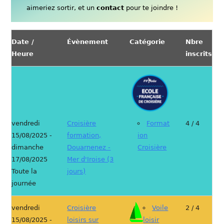
aimeriez sortir, et un
contact
pour te joindre !
Date /
Évènement
Catégorie
Nbre
Heure
inscrits
vendredi
Croisière
Format
4 / 4
15/08/2025 -
formation,
ion
dimanche
Douarnenez -
Croisière
17/08/2025
Mer d'Iroise (3
Toute la
jours)
journée
vendredi
Croisière
Voile
2 / 4
15/08/2025 -
loisirs sur
loisir