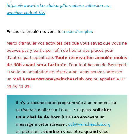
https://www.winchesclub.org/formulaire-adhesion-au-
winches-club-et-ffv/
En cas de problème, voici le
mode d’emploi
.
Merci d’annuler vos activités dès que vous savez que vous ne
pouvez pas y participer (afin de libérer des places pour
d’autres participant.e.s).
Toute réservation annulée moins
de 48h avant sera facturée
. Pour tout besoin de Passeport
FFVoile ou annulation de réservation, vous pouvez adresser
un mail à
reservations@winchesclub.org
ou appeler le 07
49 46 43 09.
Il n’y a aucune sortie programmée à un moment où
tu rêverais d’aller sur l’eau… ? Tu peux
solliciter
un.e chef.fe de bord
(CDB) en envoyant un
message à cette adresse :
cdb@winchesclub.org
en précisant :
combien
vous êtes,
quand
vous