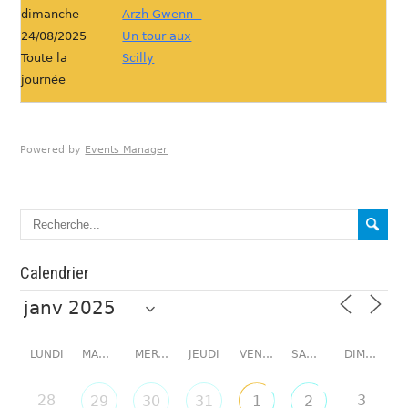
dimanche
Arzh Gwenn -
24/08/2025
Un tour aux
Toute la
Scilly
journée
Powered by
Events Manager
Calendrier
LUNDI
MARDI
MERCREDI
JEUDI
VENDREDI
SAMEDI
DIMANCHE
28
3
29
30
31
1
2