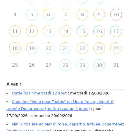
4
5
6
7
8
9
10
11
12
13
14
15
16
17
+
18
19
20
21
22
23
24
25
26
27
31
28
29
30
A venir :
sortie loisir mercredi 12 aout
: mercredi 12/08/2026
Croisière "Voile pour Toutes" en Mer d'Iroise, départ &
arrivée Douarnenez (multi-niveaux, 4 jours)
: jeudi
17/09/2026 - dimanche 20/09/2026
Mini Croisière en Mer d'Iroise, départ & arrivée Douarnenez