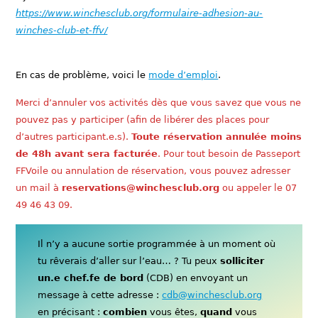
https://www.winchesclub.org/formulaire-adhesion-au-
winches-club-et-ffv/
En cas de problème, voici le
mode d’emploi
.
Merci d’annuler vos activités dès que vous savez que vous ne
pouvez pas y participer (afin de libérer des places pour
d’autres participant.e.s).
Toute réservation annulée moins
de 48h avant sera facturée
. Pour tout besoin de Passeport
FFVoile ou annulation de réservation, vous pouvez adresser
un mail à
reservations@winchesclub.org
ou appeler le 07
49 46 43 09.
Il n’y a aucune sortie programmée à un moment où
tu rêverais d’aller sur l’eau… ? Tu peux
solliciter
un.e chef.fe de bord
(CDB) en envoyant un
message à cette adresse :
cdb@winchesclub.org
en précisant :
combien
vous êtes,
quand
vous