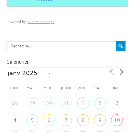
Powered by
Events Manager
Calendrier
LUNDI
MARDI
MERCREDI
JEUDI
VENDREDI
SAMEDI
DIMANCHE
28
3
29
30
31
1
2
4
5
6
7
8
9
10