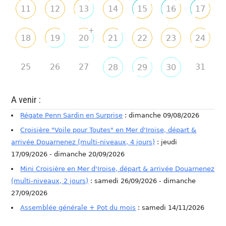
11
12
13
14
15
16
17
+
18
19
20
21
22
23
24
25
26
27
31
28
29
30
A venir :
Régate Penn Sardin en Surprise
: dimanche 09/08/2026
Croisière "Voile pour Toutes" en Mer d'Iroise, départ &
arrivée Douarnenez (multi-niveaux, 4 jours)
: jeudi
17/09/2026 - dimanche 20/09/2026
Mini Croisière en Mer d'Iroise, départ & arrivée Douarnenez
(multi-niveaux, 2 jours)
: samedi 26/09/2026 - dimanche
27/09/2026
Assemblée générale + Pot du mois
: samedi 14/11/2026