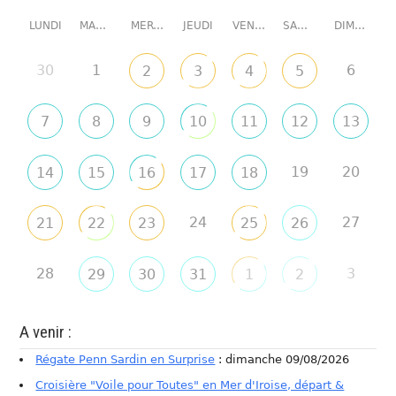
LUNDI
MARDI
MERCREDI
JEUDI
VENDREDI
SAMEDI
DIMANCHE
30
1
6
2
3
4
5
7
8
9
10
11
12
13
19
20
14
15
16
17
18
24
27
21
22
23
25
26
28
3
29
30
31
1
2
A venir :
Régate Penn Sardin en Surprise
: dimanche 09/08/2026
Croisière "Voile pour Toutes" en Mer d'Iroise, départ &