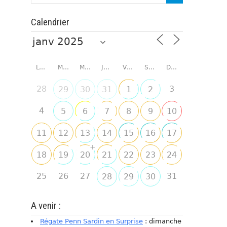
Calendrier
LUNDI
MARDI
MERCREDI
JEUDI
VENDREDI
SAMEDI
DIMANCHE
28
3
29
30
31
1
2
4
5
6
7
8
9
10
11
12
13
14
15
16
17
+
18
19
20
21
22
23
24
25
26
27
31
28
29
30
A venir :
Régate Penn Sardin en Surprise
: dimanche