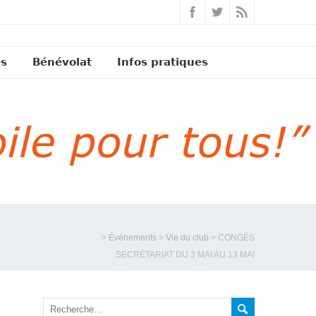
és
Bénévolat
Infos pratiques
>
Évènements
>
Vie du club
>
CONGÉS
SECRÉTARIAT DU 3 MAI AU 13 MAI