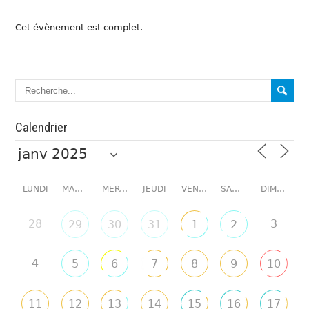
Cet évènement est complet.
Calendrier
LUNDI
MARDI
MERCREDI
JEUDI
VENDREDI
SAMEDI
DIMANCHE
28
3
29
30
31
1
2
4
5
6
7
8
9
10
11
12
13
14
15
16
17