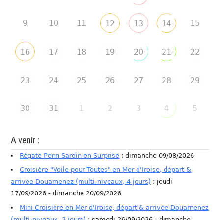
9
10
11
15
12
13
14
16
17
18
19
20
21
22
23
24
25
26
27
28
29
30
31
1
2
3
4
5
A venir :
Régate Penn Sardin en Surprise
: dimanche 09/08/2026
Croisière "Voile pour Toutes" en Mer d'Iroise, départ &
arrivée Douarnenez (multi-niveaux, 4 jours)
: jeudi
17/09/2026 - dimanche 20/09/2026
Mini Croisière en Mer d'Iroise, départ & arrivée Douarnenez
(multi-niveaux, 2 jours)
: samedi 26/09/2026 - dimanche