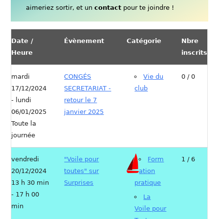
aimeriez sortir, et un
contact
pour te joindre !
Date /
Évènement
Catégorie
Nbre
Heure
inscrits
mardi
CONGÉS
Vie du
0 / 0
17/12/2024
SECRETARIAT -
club
- lundi
retour le 7
06/01/2025
janvier 2025
Toute la
journée
vendredi
"Voile pour
Form
1 / 6
20/12/2024
toutes" sur
ation
13 h 30 min
Surprises
pratique
- 17 h 00
La
min
Voile pour