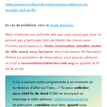
https://www.winchesclub.org/formulaire-adhesion-au-
winches-club-et-ffv/
En cas de problème, voici le
mode d’emploi
.
Merci d’annuler vos activités dès que vous savez que vous ne
pouvez pas y participer (afin de libérer des places pour
d’autres participant.e.s).
Toute réservation annulée moins
de 48h avant sera facturée
. Pour tout besoin de Passeport
FFVoile ou annulation de réservation, vous pouvez adresser
un mail à
reservations@winchesclub.org
ou appeler le 07
49 46 43 09.
Il n’y a aucune sortie programmée à un moment où
tu rêverais d’aller sur l’eau… ? Tu peux
solliciter
un.e chef.fe de bord
(CDB) en envoyant un
message à cette adresse :
cdb@winchesclub.org
en précisant :
combien
vous êtes,
quand
vous