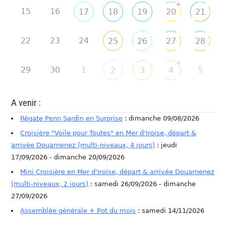
+
15
16
17
18
19
20
21
22
23
24
25
26
27
28
+
29
30
1
5
2
3
4
A venir :
Régate Penn Sardin en Surprise
: dimanche 09/08/2026
Croisière "Voile pour Toutes" en Mer d'Iroise, départ &
arrivée Douarnenez (multi-niveaux, 4 jours)
: jeudi
17/09/2026 - dimanche 20/09/2026
Mini Croisière en Mer d'Iroise, départ & arrivée Douarnenez
(multi-niveaux, 2 jours)
: samedi 26/09/2026 - dimanche
27/09/2026
Assemblée générale + Pot du mois
: samedi 14/11/2026