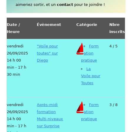
aimeriez sortir, et un
contact
pour te joindre !
Date /
Évènement
Catégorie
Nbre
Heure
inscrits
vendredi
"Voile pour
Form
4 / 5
26/09/2025
toutes" sur
ation
14 h 00
Diego
pratique
min - 17 h
La
30 min
Voile pour
Toutes
vendredi
Après-midi
Form
3 / 8
26/09/2025
formation
ation
14 h 00
Multi-niveaux
pratique
min - 17 h
sur Surprise