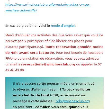
https://www.winchesclub.org/formulaire-adhesion-au-
winches-club-et-ffv/
En cas de problème, voici le
mode d’emploi
.
Merci d’annuler vos activités dès que vous savez que vous ne
pouvez pas y participer (afin de libérer des places pour
d’autres participant.e.s).
Toute réservation annulée moins
de 48h avant sera facturée
. Pour tout besoin de Passeport
FFVoile ou annulation de réservation, vous pouvez adresser
un mail à
reservations@winchesclub.org
ou appeler le 07
49 46 43 09.
Il n’y a aucune sortie programmée à un moment où
tu rêverais d’aller sur l’eau… ? Tu peux
solliciter
un.e chef.fe de bord
(CDB) en envoyant un
message à cette adresse :
cdb@winchesclub.org
en précisant :
combien
vous êtes,
quand
vous