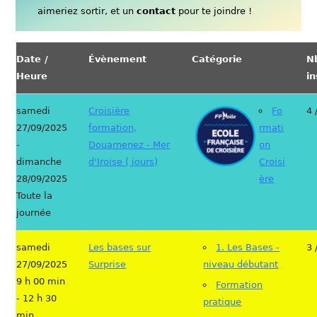
aimeriez sortir, et un
contact
pour te joindre !
Date /
Évènement
Catégorie
N
Heure
in
samedi
Croisière
Fo
4 
27/09/2025
formation,
rmati
-
Douarnenez - Mer
on
dimanche
d'Iroise ( jours)
Croisi
28/09/2025
ère
Toute la
journée
samedi
Les bases sur
1. Les Bases -
3 
27/09/2025
Surprise
niveau débutant
9 h 00 min
Formation
- 12 h 30
pratique
min