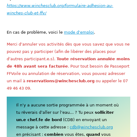
https://www.winchesclub.org/formulaire-adhesion-au-
winches-club-et-ffv/
En cas de problème, voici le
mode d’emploi
.
Merci d’annuler vos activités dès que vous savez que vous ne
pouvez pas y participer (afin de libérer des places pour
d’autres participant.e.s).
Toute réservation annulée moins
de 48h avant sera facturée
. Pour tout besoin de Passeport
FFVoile ou annulation de réservation, vous pouvez adresser
un mail à
reservations@winchesclub.org
ou appeler le 07
49 46 43 09.
Il n’y a aucune sortie programmée à un moment où
tu rêverais d’aller sur l’eau… ? Tu peux
solliciter
un.e chef.fe de bord
(CDB) en envoyant un
message à cette adresse :
cdb@winchesclub.org
en précisant :
combien
vous êtes,
quand
vous