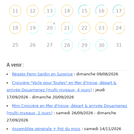
11
12
13
14
15
16
17
+
18
19
20
21
22
23
24
25
26
27
31
28
29
30
A venir :
Régate Penn Sardin en Surprise
: dimanche 09/08/2026
Croisière "Voile pour Toutes" en Mer d'Iroise, départ &
arrivée Douarnenez (multi-niveaux, 4 jours)
: jeudi
17/09/2026 - dimanche 20/09/2026
Mini Croisière en Mer d'Iroise, départ & arrivée Douarnenez
(multi-niveaux, 2 jours)
: samedi 26/09/2026 - dimanche
27/09/2026
Assemblée générale + Pot du mois
: samedi 14/11/2026