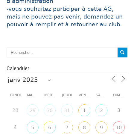
d’administration
-vous souhaitez participer à cette AG,
mais ne pouvez pas venir, demandez un
pouvoir à remplir et à retourner au club.
Calendrier
LUNDI
MARDI
MERCREDI
JEUDI
VENDREDI
SAMEDI
DIMANCHE
28
3
29
30
31
1
2
4
5
6
7
8
9
10