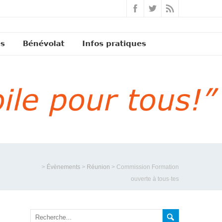
és
Bénévolat
Infos pratiques
>
Évènements
>
Réunion
>
Commission Formation
ouverte à tous·tes