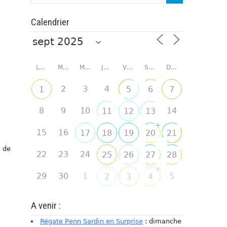
Calendrier
LUNDI
MARDI
MERCREDI
JEUDI
VENDREDI
SAMEDI
DIMANCHE
2
3
4
1
5
6
7
8
9
10
14
11
12
13
+
15
16
17
18
19
20
21
e de
22
23
24
25
26
27
28
+
29
30
1
5
2
3
4
A venir :
Régate Penn Sardin en Surprise
: dimanche