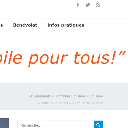
és
Bénévolat
Infos pratiques
>
Évènements
>
Formation Croisière
>
Croisière
« Voile pour Toutes » Mer d’Iroise : 4 jours