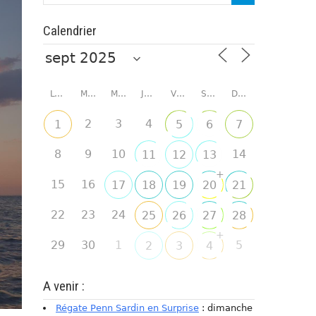
Calendrier
LUNDI
MARDI
MERCREDI
JEUDI
VENDREDI
SAMEDI
DIMANCHE
2
3
4
1
5
6
7
8
9
10
14
11
12
13
+
15
16
17
18
19
20
21
22
23
24
25
26
27
28
+
29
30
1
5
2
3
4
A venir :
Régate Penn Sardin en Surprise
: dimanche