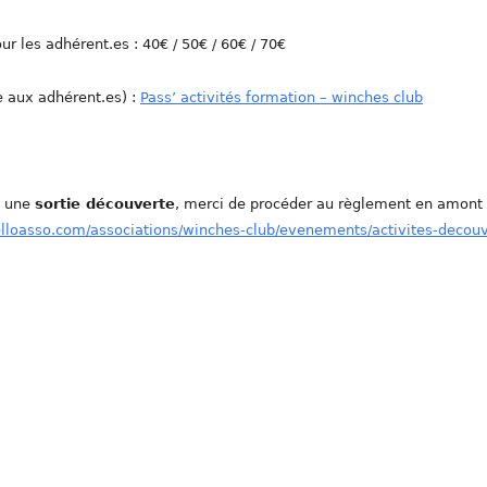
ur les adhérent.es : 40€ / 50€ / 60€ / 70€
e aux adhérent.es) :
Pass’ activités formation – winches club
e une
sortie découverte
, merci de procéder au règlement en amont
elloasso.com/associations/winches-club/evenements/activites-decou