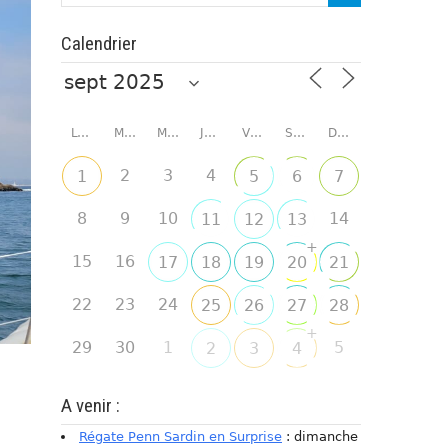
Calendrier
LUNDI
MARDI
MERCREDI
JEUDI
VENDREDI
SAMEDI
DIMANCHE
2
3
4
1
5
6
7
8
9
10
14
11
12
13
+
15
16
17
18
19
20
21
22
23
24
25
26
27
28
+
29
30
1
5
2
3
4
A venir :
Régate Penn Sardin en Surprise
: dimanche