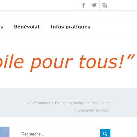
és
Bénévolat
Infos pratiques
>
Évènements
>
Formation pratique
>
Diego fait la
course avec les Pogo!