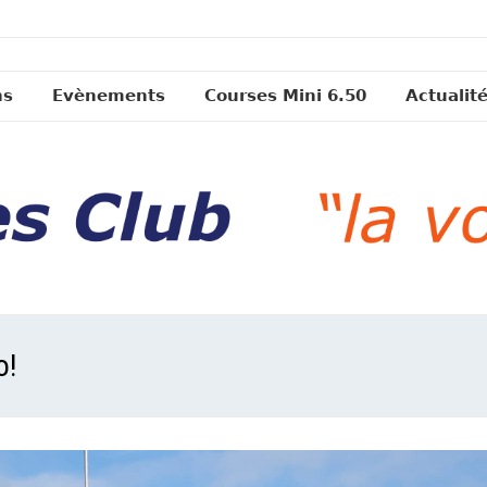
ns
Evènements
Courses Mini 6.50
Actualit
o!