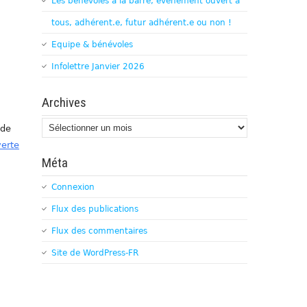
Les bénévoles à la barre, évènement ouvert à
tous, adhérent.e, futur adhérent.e ou non !
Equipe & bénévoles
Infolettre Janvier 2026
Archives
Archives
 de
verte
Méta
Connexion
Flux des publications
Flux des commentaires
Site de WordPress-FR