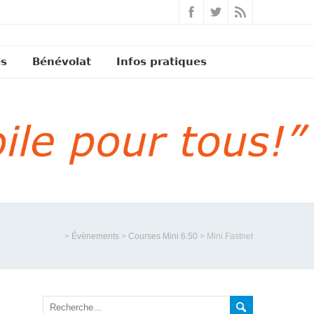
és
Bénévolat
Infos pratiques
>
Évènements
>
Courses Mini 6.50
>
Mini Fastnet