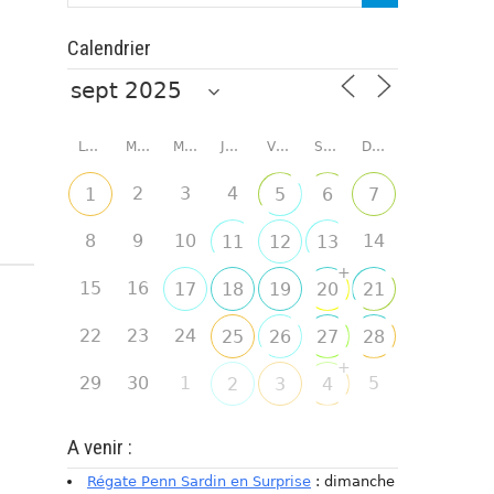
Calendrier
LUNDI
MARDI
MERCREDI
JEUDI
VENDREDI
SAMEDI
DIMANCHE
2
3
4
1
5
6
7
8
9
10
14
11
12
13
+
15
16
17
18
19
20
21
22
23
24
25
26
27
28
+
29
30
1
5
2
3
4
A venir :
Régate Penn Sardin en Surprise
: dimanche