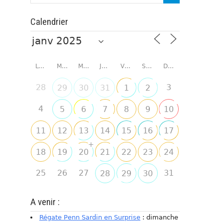
Calendrier
LUNDI
MARDI
MERCREDI
JEUDI
VENDREDI
SAMEDI
DIMANCHE
28
3
29
30
31
1
2
4
5
6
7
8
9
10
11
12
13
14
15
16
17
+
18
19
20
21
22
23
24
25
26
27
31
28
29
30
A venir :
Régate Penn Sardin en Surprise
: dimanche