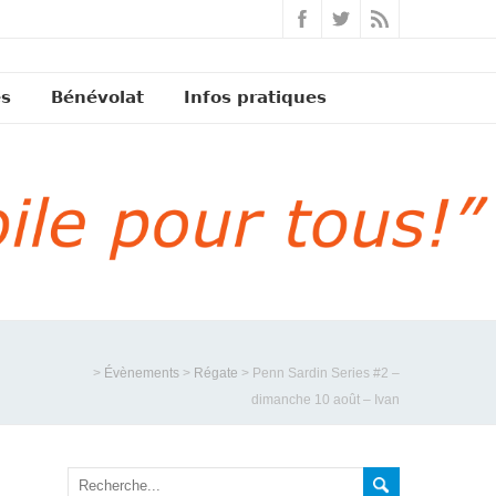
és
Bénévolat
Infos pratiques
>
Évènements
>
Régate
>
Penn Sardin Series #2 –
dimanche 10 août – Ivan