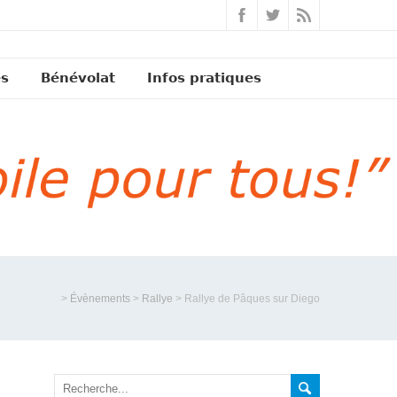
és
Bénévolat
Infos pratiques
>
Évènements
>
Rallye
>
Rallye de Pâques sur Diego