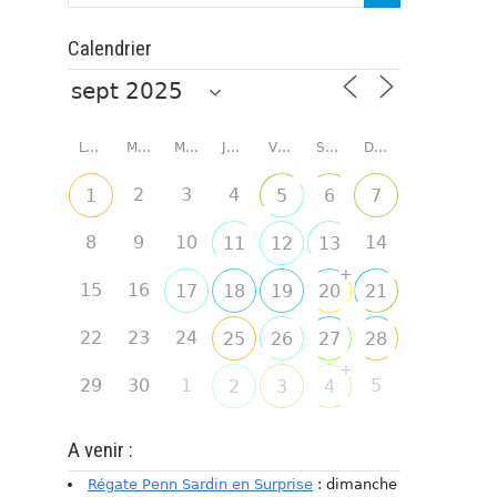
Calendrier
LUNDI
MARDI
MERCREDI
JEUDI
VENDREDI
SAMEDI
DIMANCHE
2
3
4
1
5
6
7
8
9
10
14
11
12
13
+
15
16
17
18
19
20
21
22
23
24
25
26
27
28
+
29
30
1
5
2
3
4
A venir :
Régate Penn Sardin en Surprise
: dimanche