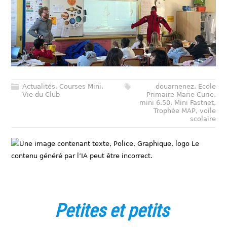
Actualités
,
Courses Mini
,
douarnenez
,
Ecole
Vie du Club
Primaire Marie Curie
,
mini 6.50
,
Mini Fastnet
,
Trophée MAP
,
voile
scolaire
Petites et petits