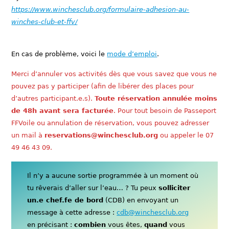
https://www.winchesclub.org/formulaire-adhesion-au-
winches-club-et-ffv/
En cas de problème, voici le
mode d’emploi
.
Merci d’annuler vos activités dès que vous savez que vous ne
pouvez pas y participer (afin de libérer des places pour
d’autres participant.e.s).
Toute réservation annulée moins
de 48h avant sera facturée
. Pour tout besoin de Passeport
FFVoile ou annulation de réservation, vous pouvez adresser
un mail à
reservations@winchesclub.org
ou appeler le 07
49 46 43 09.
Il n’y a aucune sortie programmée à un moment où
tu rêverais d’aller sur l’eau… ? Tu peux
solliciter
un.e chef.fe de bord
(CDB) en envoyant un
message à cette adresse :
cdb@winchesclub.org
en précisant :
combien
vous êtes,
quand
vous