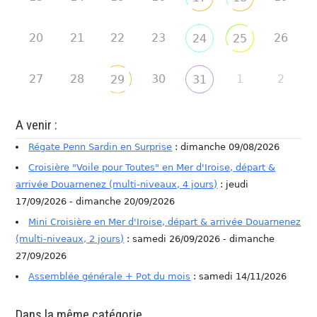
20
21
22
23
26
24
25
27
28
30
1
2
29
31
A venir :
Régate Penn Sardin en Surprise
: dimanche 09/08/2026
Croisière "Voile pour Toutes" en Mer d'Iroise, départ &
arrivée Douarnenez (multi-niveaux, 4 jours)
: jeudi
17/09/2026 - dimanche 20/09/2026
Mini Croisière en Mer d'Iroise, départ & arrivée Douarnenez
(multi-niveaux, 2 jours)
: samedi 26/09/2026 - dimanche
27/09/2026
Assemblée générale + Pot du mois
: samedi 14/11/2026
Dans la même catégorie