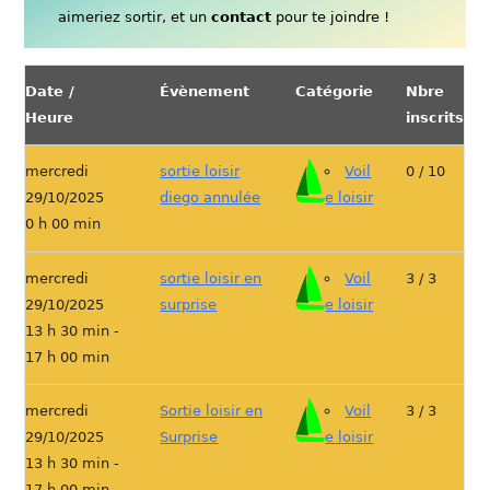
aimeriez sortir, et un
contact
pour te joindre !
Date /
Évènement
Catégorie
Nbre
Heure
inscrits
mercredi
sortie loisir
Voil
0 / 10
29/10/2025
diego annulée
e loisir
0 h 00 min
mercredi
sortie loisir en
Voil
3 / 3
29/10/2025
surprise
e loisir
13 h 30 min -
17 h 00 min
mercredi
Sortie loisir en
Voil
3 / 3
29/10/2025
Surprise
e loisir
13 h 30 min -
17 h 00 min