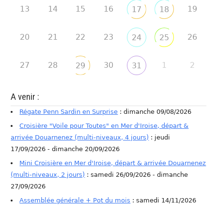
13
14
15
16
19
17
18
20
21
22
23
26
24
25
27
28
30
1
2
29
31
A venir :
Régate Penn Sardin en Surprise
: dimanche 09/08/2026
Croisière "Voile pour Toutes" en Mer d'Iroise, départ &
arrivée Douarnenez (multi-niveaux, 4 jours)
: jeudi
17/09/2026 - dimanche 20/09/2026
Mini Croisière en Mer d'Iroise, départ & arrivée Douarnenez
(multi-niveaux, 2 jours)
: samedi 26/09/2026 - dimanche
27/09/2026
Assemblée générale + Pot du mois
: samedi 14/11/2026