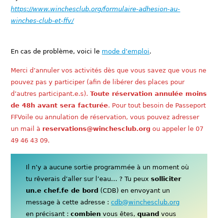
https://www.winchesclub.org/formulaire-adhesion-au-
winches-club-et-ffv/
En cas de problème, voici le
mode d’emploi
.
Merci d’annuler vos activités dès que vous savez que vous ne
pouvez pas y participer (afin de libérer des places pour
d’autres participant.e.s).
Toute réservation annulée moins
de 48h avant sera facturée
. Pour tout besoin de Passeport
FFVoile ou annulation de réservation, vous pouvez adresser
un mail à
reservations@winchesclub.org
ou appeler le 07
49 46 43 09.
Il n’y a aucune sortie programmée à un moment où
tu rêverais d’aller sur l’eau… ? Tu peux
solliciter
un.e chef.fe de bord
(CDB) en envoyant un
message à cette adresse :
cdb@winchesclub.org
en précisant :
combien
vous êtes,
quand
vous