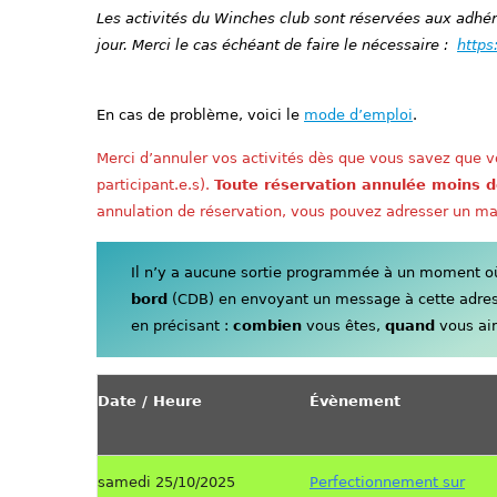
Les activités du Winches club sont réservées aux adhére
jour. Merci le cas échéant de faire le nécessaire :
https
En cas de problème, voici le
mode d’emploi
.
Merci d’annuler vos activités dès que vous savez que vo
participant.e.s).
Toute réservation annulée moins d
annulation de réservation, vous pouvez adresser un ma
Il n’y a aucune sortie programmée à un moment où 
bord
(CDB) en envoyant un message à cette adre
en précisant :
combien
vous êtes,
quand
vous aim
Date / Heure
Évènement
samedi 25/10/2025
Perfectionnement sur