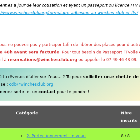
nt.es à jour de leur cotisation et ayant un passeport ou licence FFV 
://www.winchesclub.org/formulaire-adhesion-au-winches-club-et-ffv/
us ne pouvez pas y participer (afin de libérer des places pour d’autr
e 48h avant sera facturée
. Pour tout besoin de Passeport FFVoile
il à
reservations@winchesclub.org
ou appeler le 07 49 46 43 09.
tu rêverais d’aller sur l’eau… ? Tu peux
solliciter un.e chef.fe de
sse :
cdb@winchesclub.org
eriez sortir, et un
contact
pour te joindre !
Catégorie
Nbre
inscrits
2. Perfectionnement - niveau
8 / 8