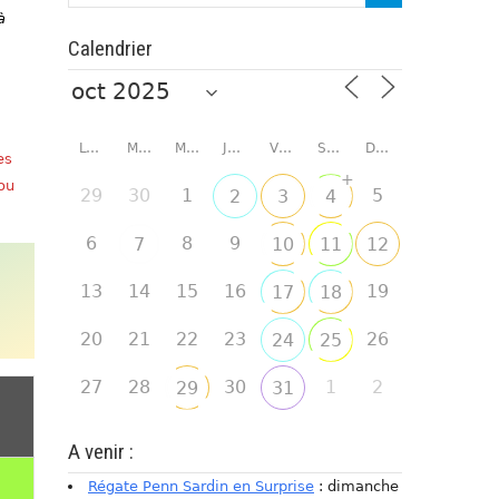
à
Calendrier
LUNDI
MARDI
MERCREDI
JEUDI
VENDREDI
SAMEDI
DIMANCHE
es
+
 ou
29
30
1
5
2
3
4
6
8
9
7
10
11
12
13
14
15
16
19
17
18
20
21
22
23
26
24
25
27
28
30
1
2
29
31
A venir :
Régate Penn Sardin en Surprise
: dimanche