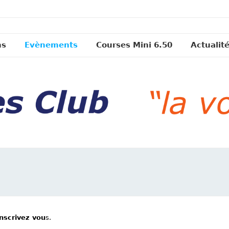
ns
Evènements
Courses Mini 6.50
Actualit
inscrivez vou
s.