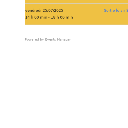
vendredi 25/07/2025
Sortie loisir 
14 h 00 min - 18 h 00 min
Powered by
Events Manager