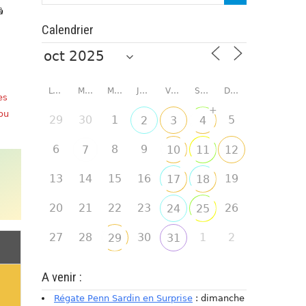
à
Calendrier
LUNDI
MARDI
MERCREDI
JEUDI
VENDREDI
SAMEDI
DIMANCHE
es
+
 ou
29
30
1
5
2
3
4
6
8
9
7
10
11
12
13
14
15
16
19
17
18
20
21
22
23
26
24
25
27
28
30
1
2
29
31
A venir :
Régate Penn Sardin en Surprise
: dimanche