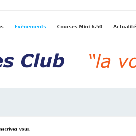
ns
Evènements
Courses Mini 6.50
Actualit
inscrivez vou
s.