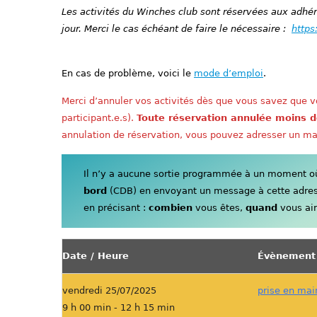
Les activités du Winches club sont réservées aux adhére
jour. Merci le cas échéant de faire le nécessaire :
https
En cas de problème, voici le
mode d’emploi
.
Merci d’annuler vos activités dès que vous savez que vo
participant.e.s).
Toute réservation annulée moins d
annulation de réservation, vous pouvez adresser un ma
Il n’y a aucune sortie programmée à un moment où 
bord
(CDB) en envoyant un message à cette adre
en précisant :
combien
vous êtes,
quand
vous aim
Date / Heure
Évènement
vendredi 25/07/2025
prise en mai
9 h 00 min - 12 h 15 min