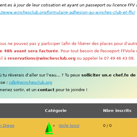
nt.es à jour de leur cotisation et ayant un passeport ou licence FFV 
://www.winchesclub.org/formulaire-adhesion-au-winches-club-et-ffv/
us ne pouvez pas y participer (afin de libérer des places pour d’autr
e 48h avant sera facturée
. Pour tout besoin de Passeport FFVoile
il à
reservations@winchesclub.org
ou appeler le 07 49 46 43 09.
tu rêverais d’aller sur l’eau… ? Tu peux
solliciter un.e chef.fe de
sse :
cdb@winchesclub.org
eriez sortir, et un
contact
pour te joindre !
Catégorie
Nbre inscrits
n Diego
Voile loisir
0 / 0