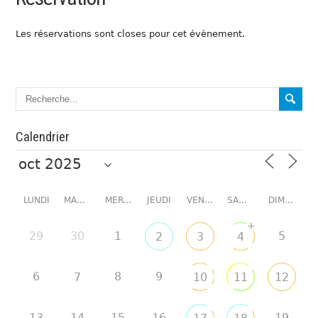
Les réservations sont closes pour cet évènement.
Calendrier
LUNDI
MARDI
MERCREDI
JEUDI
VENDREDI
SAMEDI
DIMANCHE
+
29
30
1
5
2
3
4
6
8
9
7
10
11
12
13
14
15
16
19