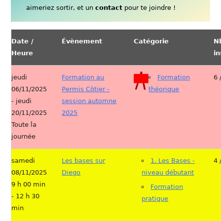
aimeriez sortir, et un
contact
pour te joindre !
Date /
Évènement
Catégorie
N
Heure
in
jeudi
Formation au
Formation
6 
06/11/2025
Permis Côtier -
théorique
- jeudi
session automne
20/11/2025
2025
Toute la
journée
samedi
Les bases sur
1. Les Bases -
4 
08/11/2025
Diego
niveau débutant
9 h 00 min
Formation
- 12 h 30
pratique
min