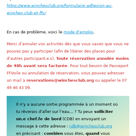
https://www.winchesclub.org/formulaire-adhesion-au-
winches-club-et-ffv/
En cas de problème, voici le
mode d’emploi
.
Merci d’annuler vos activités dès que vous savez que vous ne
pouvez pas y participer (afin de libérer des places pour
d’autres participant.e.s).
Toute réservation annulée moins
de 48h avant sera facturée
. Pour tout besoin de Passeport
FFVoile ou annulation de réservation, vous pouvez adresser
un mail à
reservations@winchesclub.org
ou appeler le 07
49 46 43 09.
Il n’y a aucune sortie programmée à un moment où
tu rêverais d’aller sur l’eau… ? Tu peux
solliciter
un.e chef.fe de bord
(CDB) en envoyant un
message à cette adresse :
cdb@winchesclub.org
en précisant :
combien
vous êtes,
quand
vous