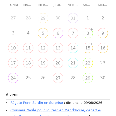
LUNDI
MARDI
MERCREDI
JEUDI
VENDREDI
SAMEDI
DIMANCHE
27
28
30
1
2
29
31
+
3
4
5
6
7
8
9
+
10
11
12
13
14
15
16
23
17
18
19
20
21
22
25
26
28
30
24
27
29
A venir :
Régate Penn Sardin en Surprise
: dimanche 09/08/2026
Croisière "Voile pour Toutes" en Mer d'Iroise, départ &