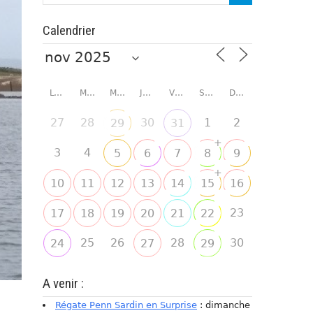
Calendrier
LUNDI
MARDI
MERCREDI
JEUDI
VENDREDI
SAMEDI
DIMANCHE
27
28
30
1
2
29
31
+
3
4
5
6
7
8
9
+
10
11
12
13
14
15
16
23
17
18
19
20
21
22
25
26
28
30
24
27
29
A venir :
Régate Penn Sardin en Surprise
: dimanche