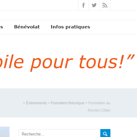
és
Bénévolat
Infos pratiques
>
Évènements
>
Formation théorique
>
Formation au
Permis Côtier