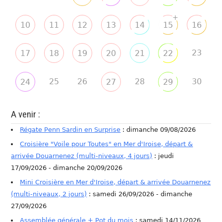
+
10
11
12
13
14
15
16
23
17
18
19
20
21
22
25
26
28
30
24
27
29
A venir :
Régate Penn Sardin en Surprise
: dimanche 09/08/2026
Croisière "Voile pour Toutes" en Mer d'Iroise, départ &
arrivée Douarnenez (multi-niveaux, 4 jours)
: jeudi
17/09/2026 - dimanche 20/09/2026
Mini Croisière en Mer d'Iroise, départ & arrivée Douarnenez
(multi-niveaux, 2 jours)
: samedi 26/09/2026 - dimanche
27/09/2026
Assemblée générale + Pot du mois
: samedi 14/11/2026