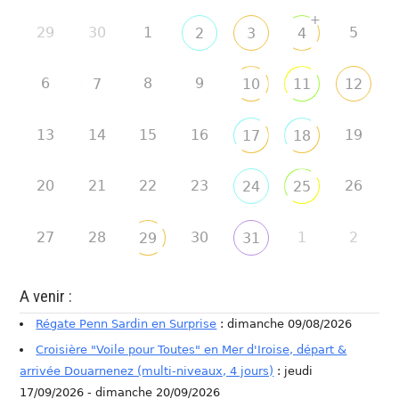
+
29
30
1
5
2
3
4
6
8
9
7
10
11
12
13
14
15
16
19
17
18
20
21
22
23
26
24
25
27
28
30
1
2
29
31
A venir :
Régate Penn Sardin en Surprise
: dimanche 09/08/2026
Croisière "Voile pour Toutes" en Mer d'Iroise, départ &
arrivée Douarnenez (multi-niveaux, 4 jours)
: jeudi
17/09/2026 - dimanche 20/09/2026