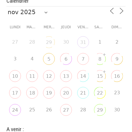
Calendrier
LUNDI
MARDI
MERCREDI
JEUDI
VENDREDI
SAMEDI
DIMANCHE
27
28
30
1
2
29
31
+
3
4
5
6
7
8
9
+
10
11
12
13
14
15
16
23
17
18
19
20
21
22
25
26
28
30
24
27
29
A venir :